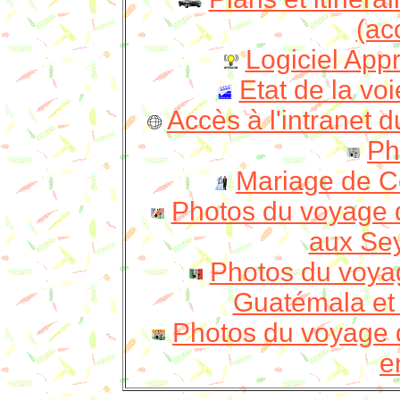
(ac
Logiciel App
Etat de la vo
Accès à l'intranet d
Ph
Mariage de Cé
Photos du voyage d
aux Sey
Photos du voya
Guatémala et
Photos du voyage 
e